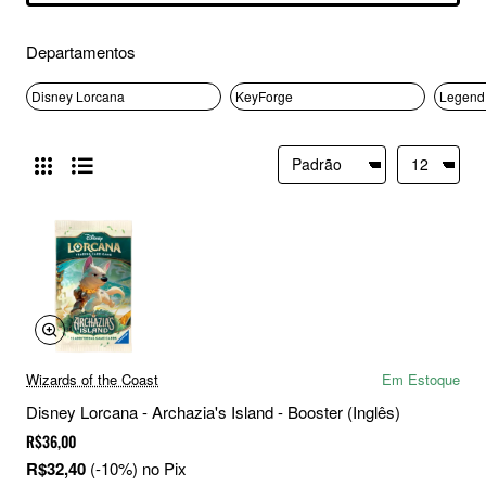
Departamentos
Disney Lorcana
KeyForge
Legend 
Wizards of the Coast
Em Estoque
Disney Lorcana - Archazia's Island - Booster (Inglês)
R$36,00
R$32,40
(-10%) no Pix