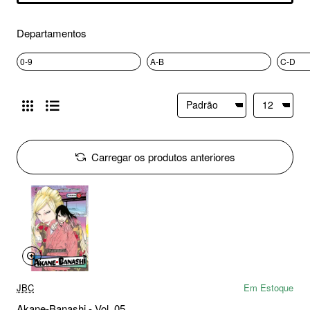
Departamentos
0-9
A-B
C-D
Carregar os produtos anteriores
JBC
Em Estoque
Akane-Banashi - Vol. 05