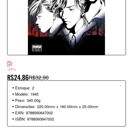
-24%
R$24,86
R$32,90
Estoque:
2
Modelo:
1945
Peso:
340.00g
Dimensões:
220.00mm x 160.00mm x 25.00mm
EAN:
9788560647002
ISBN:
9788560647002