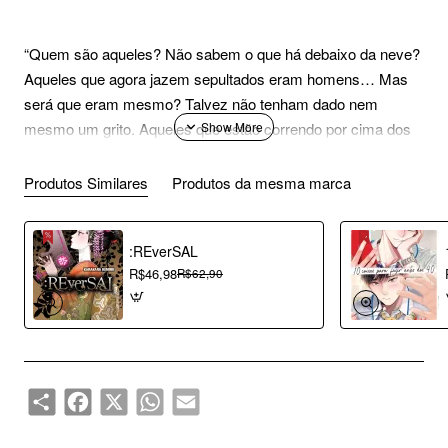
“Quem são aqueles? Não sabem o que há debaixo da neve?
Aqueles que agora jazem sepultados eram homens… Mas
será que eram mesmo? Talvez não tenham dado nem
mesmo um grito. Aqueles que estão correndo por cima dos
cadáveres… São eles os humanos?”
Produtos Similares
Produtos da mesma marca
Autor: Keiko Ichiguchi
ISBN: 978-8560647002
:REverSAL
Formato: 15 x 21 cm – com orelhas – papel pólen bold –
R$46,98
R$62,90
capa cartonada
Páginas: 152 páginas
Acabamento: Off-set 90g – Capa Cartonada 4×1
Volume Único
Share
Facebook
X
WhatsApp
Email