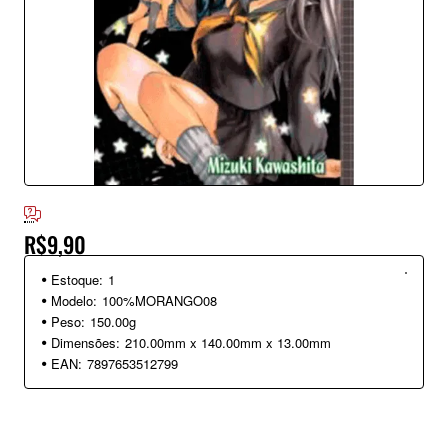
R$9,90
Estoque:
1
Modelo:
100%MORANGO08
Peso:
150.00g
Dimensões:
210.00mm x 140.00mm x 13.00mm
EAN:
7897653512799