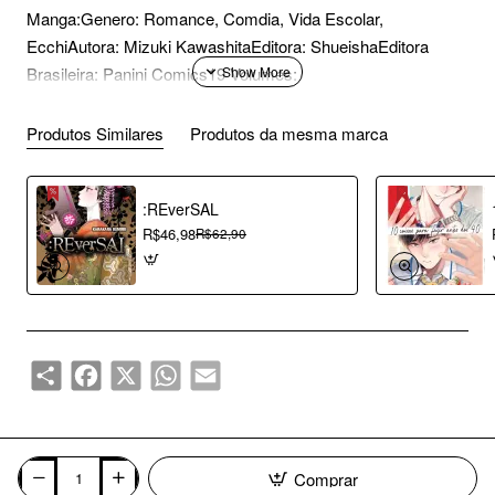
Manga:Genero: Romance, Comdia, Vida Escolar,
EcchiAutora: Mizuki KawashitaEditora: ShueishaEditora
Brasileira: Panini Comics19 Volumes:
Produtos Similares
Produtos da mesma marca
:REverSAL
R$46,98
R$62,90
Share
Facebook
X
WhatsApp
Email
Comprar