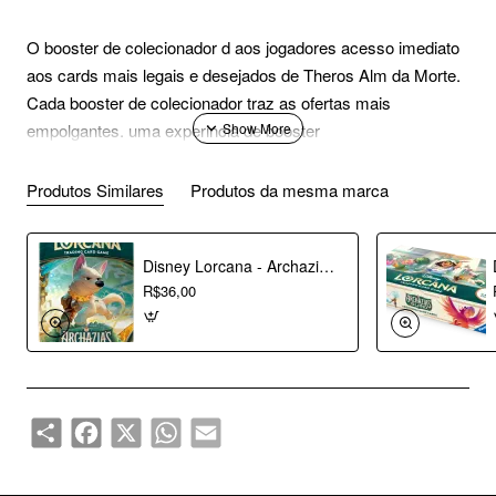
O booster de colecionador d aos jogadores acesso imediato
aos cards mais legais e desejados de Theros Alm da Morte.
Cada booster de colecionador traz as ofertas mais
empolgantes. uma experincia de booster
turbinada.Contedos:12 Boosters de colecionador de Theros
Alm da Morte
Produtos Similares
Produtos da mesma marca
Disney Lorcana - Archazia's Island - Booster (Inglês)
R$36,00
Share
Facebook
X
WhatsApp
Email