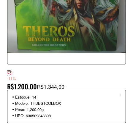
-11%
R$1.200,00
R$1.344,00
Estoque:
14
Modelo:
THBBSTCOLBOX
Peso:
1,200.00g
UPC:
630509848898