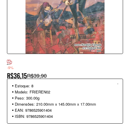
-9%
R$36,15
R$39,90
Estoque:
8
Modelo:
FRIEREN02
Peso:
300.00g
Dimensões:
210.00mm x 145.00mm x 17.00mm
EAN:
9786525901404
ISBN:
9786525901404