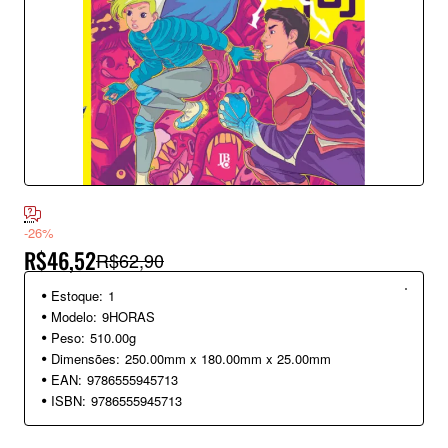
-26%
R$46,52
R$62,90
Estoque:
1
Modelo:
9HORAS
Peso:
510.00g
Dimensões:
250.00mm x 180.00mm x 25.00mm
EAN:
9786555945713
ISBN:
9786555945713