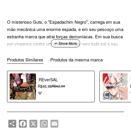
O misterioso Guts, o "Espadachim Negro", carrega em sua
mão mecânica uma enorme espada, e em seu pescoço uma
estranha marca que atrai forças demoníacas. Em sua busca
por vingança contra um antigo inimigo, nem tudo sai a seu
favor, e ele recebe ajuda de uma fantástica criatura.
Produtos Similares
Produtos da mesma marca
:REverSAL
R$46,98
R$62,90
Share
Facebook
X
WhatsApp
Email