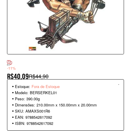
Fora de Estoque
-11%
R$40,09
R$44,90
Estoque:
Fora de Estoque
Modelo:
BERSERKEL01
Peso:
390.00g
Dimensões:
210.00mm x 150.00mm x 20.00mm
SKU:
AMAXS001R6
EAN:
9788542617092
ISBN:
9788542617092