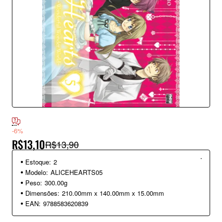
-6%
R$13,10
R$13,90
Estoque:
2
Modelo:
ALICEHEARTS05
Peso:
300.00g
Dimensões:
210.00mm x 140.00mm x 15.00mm
EAN:
9788583620839